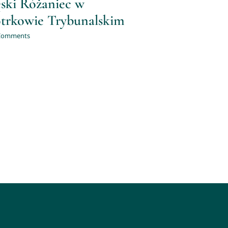
ski Różaniec w
otrkowie Trybunalskim
Comments