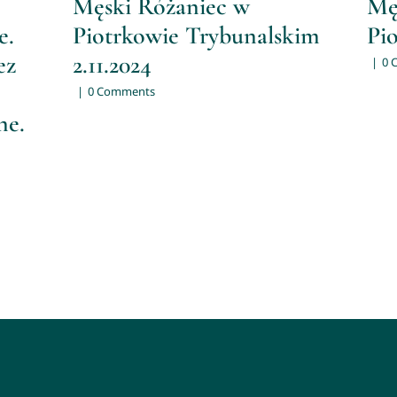
Męski Różaniec w
Mę
e.
Piotrkowie Trybunalskim
Pi
ez
2.11.2024
|
0 
|
0 Comments
ne.