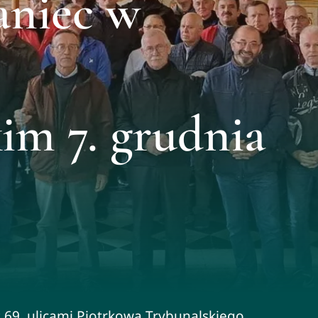
aniec w
im 7. grudnia
z 69. ulicami Piotrkowa Trybunalskiego