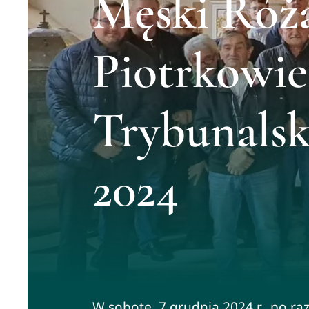
Męski Róż
Piotrkowie
Trybunalsk
2024
W sobotę, 7 grudnia 2024 r., po ra