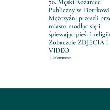
70. Męski Różaniec
Publiczny w Piotrkowi
Mężczyźni przeszli prz
miasto modląc się i
śpiewając pieśni religij
Zobaczcie ZDJĘCIA i
VIDEO
|
0 Comments