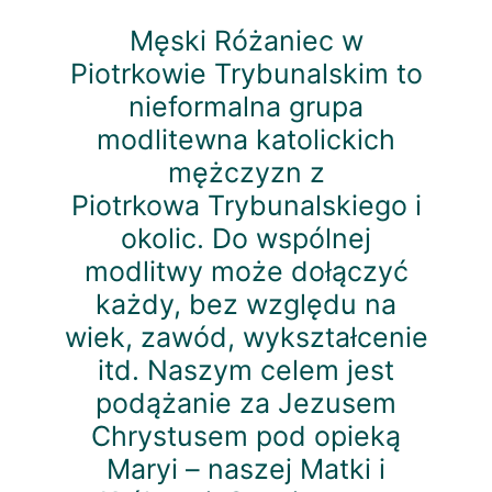
Media
Męski Różaniec w
Piotrkowie Trybunalskim to
nieformalna grupa
Video
modlitewna katolickich
mężczyzn z
Galeria
Piotrkowa Trybunalskiego i
okolic. Do wspólnej
Śpiewnik do pobrania
modlitwy może dołączyć
każdy, bez względu na
wiek, zawód, wykształcenie
itd. Naszym celem jest
podążanie za Jezusem
Chrystusem pod opieką
Maryi – naszej Matki i