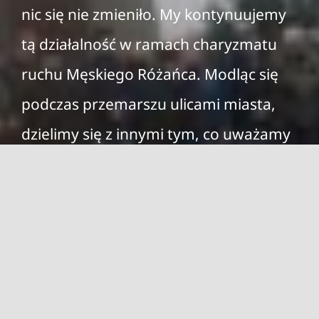
nic się nie zmieniło. My kontynuujemy
tą działalność w ramach charyzmatu
ruchu Męskiego Różańca. Modląc się
podczas przemarszu ulicami miasta,
dzielimy się z innymi tym, co uważamy
za drogocenny skarb – wiarą, nadzieją i
miłością. Nikogo nie zmuszamy,
jedynie proponujemy. Każdy ma wolną
wolę.
Dzieło Męskiego Publicznego Różańca
w Piotrkowie Trybunalskim działa