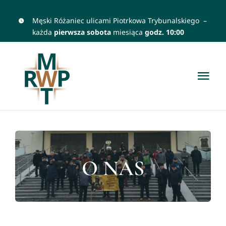
Przejdź
Męski Różaniec ulicami Piotrkowa Trybunalskiego –
do
każda
pierwsza sobota
miesiąca
godz. 10:00
zawartości
Tog
Nav
Home
Patroni
O NAS
O Nas
Polecane