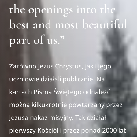
the openings into the
best and most beautiful
part of us.”
Zarówno Jezus Chrystus, jak i jego
uczniowie działali publicznie. Na
kartach Pisma Świętego odnaleźć
można kilkukrotnie powtarzany przez
Jezusa nakaz misyjny. Tak działał
pierwszy Kościół i przez ponad 2000 lat