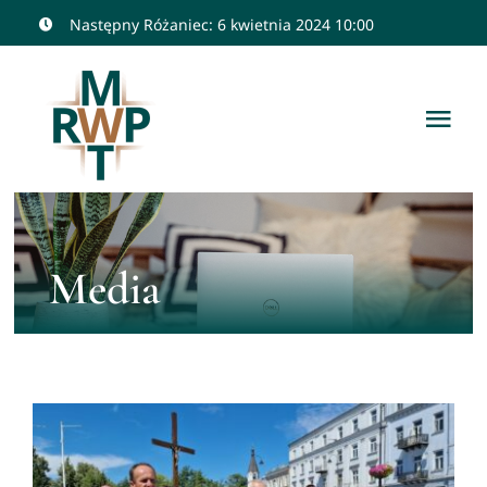
Przejdź
Następny Różaniec: 6 kwietnia 2024 10:00
do
zawartości
Tog
Nav
Home
Patroni
Media
O Nas
Polecane
Media