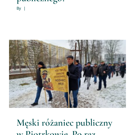
By
|
Męski różaniec publiczny w
Piotrkowie. Po raz ostatni w
2023 roku mężczyźni przeszli
przez miasto modląc się i
śpiewając.
Męski Różaniec
Męski różaniec publiczny
w Piotrkowie. Po raz