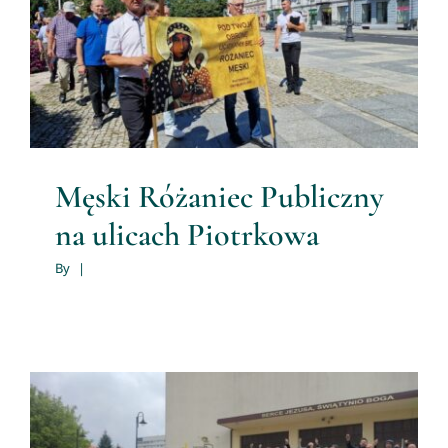
Męski Różaniec Publiczny na
ulicach Piotrkowa
Video
Męski Różaniec
Galeria
Męski Różaniec Publiczny
Śpiewnik do pobrania
na ulicach Piotrkowa
By
|