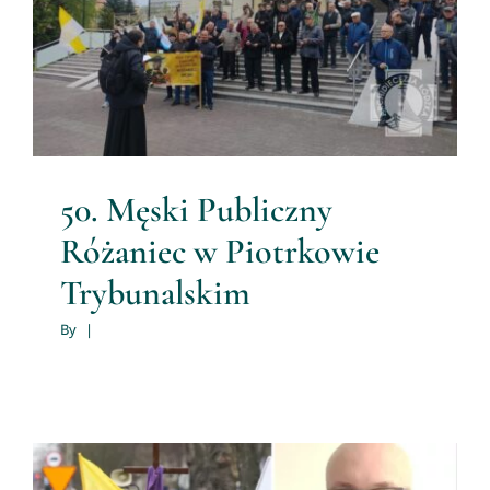
50. Męski Publiczny Różaniec
w Piotrkowie Trybunalskim
Męski Różaniec
50. Męski Publiczny
Różaniec w Piotrkowie
Trybunalskim
By
|