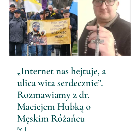
„Internet nas hejtuje, a ulica
wita serdecznie”.
Rozmawiamy z dr. Maciejem
Hubką o Męskim Różańcu
Męski Różaniec
„Internet nas hejtuje, a
ulica wita serdecznie”.
Rozmawiamy z dr.
Maciejem Hubką o
Męskim Różańcu
By
|