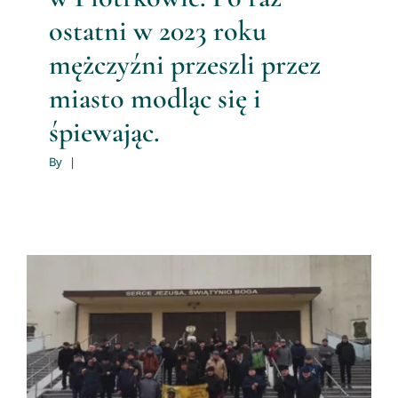
ostatni w 2023 roku
mężczyźni przeszli przez
miasto modląc się i
śpiewając.
By
|
Z modlitwą weszli w nowy
rok. Męski Różaniec w święto
Trzech Króli.