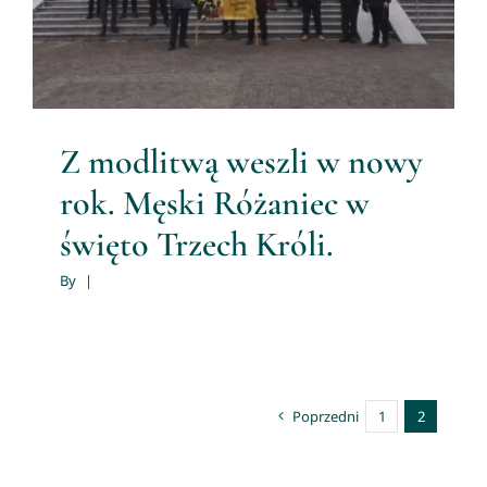
Męski Różaniec
Z modlitwą weszli w nowy
rok. Męski Różaniec w
święto Trzech Króli.
By
|
Poprzedni
1
2